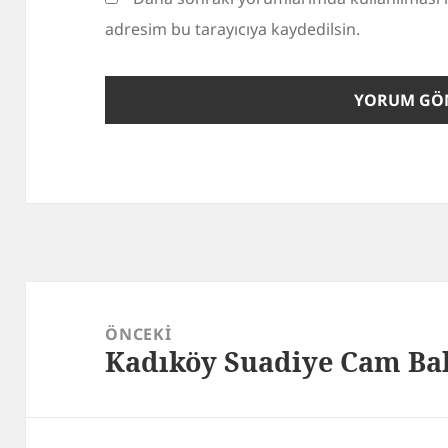
adresim bu tarayıcıya kaydedilsin.
Yazı
gezinmesi
ÖNCEKI
Kadıköy Suadiye Cam Ba
Önceki
yazı: