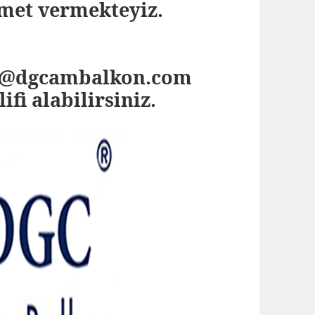
izmet vermekteyiz.
nfo@dgcambalkon.com
ifi alabilirsiniz.