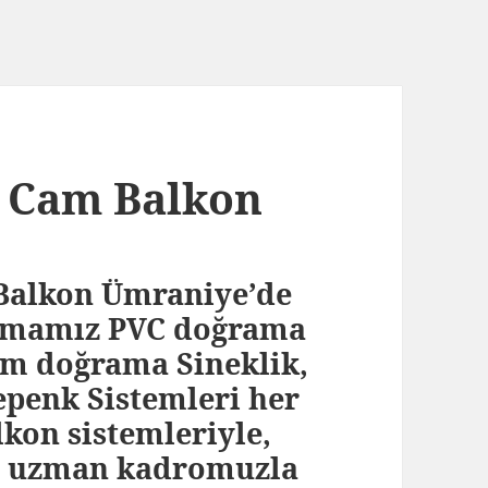
ı Cam Balkon
Balkon Ümraniye’de
firmamız PVC doğrama
um doğrama Sineklik,
penk Sistemleri her
lkon sistemleriyle,
na uzman kadromuzla