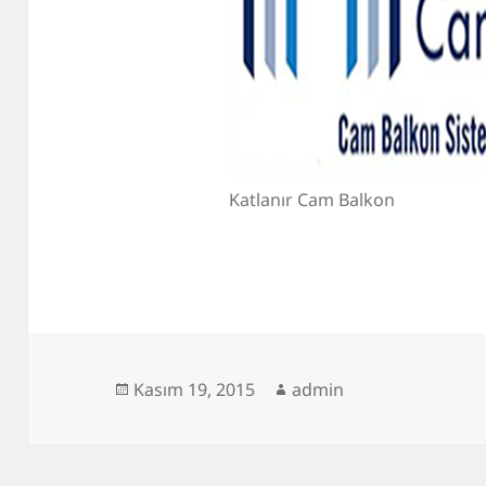
Katlanır Cam Balkon
Yayın
Yazar
Kasım 19, 2015
admin
tarihi