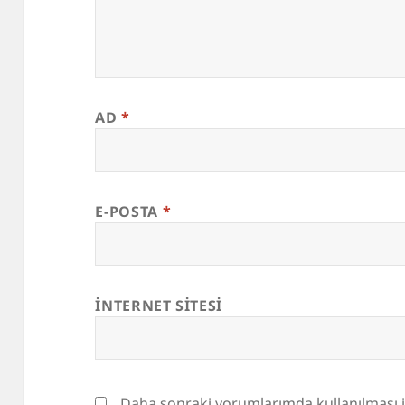
AD
*
E-POSTA
*
İNTERNET SITESI
Daha sonraki yorumlarımda kullanılması i