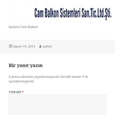
Katlanır Cam Balkon
Yayın
Yazar
Kasım 19, 2015
admin
tarihi
Bir yanıt yazın
E-posta adresiniz yayınlanmayacak.
Gerekli alanlar
*
ile
işaretlenmişlerdir
YORUM
*