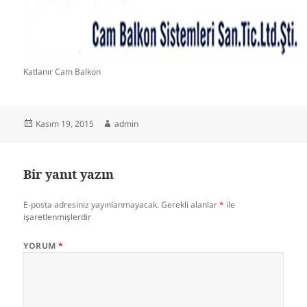
Katlanır Cam Balkon
Yayın
Yazar
Kasım 19, 2015
admin
tarihi
Bir yanıt yazın
E-posta adresiniz yayınlanmayacak.
Gerekli alanlar
*
ile
işaretlenmişlerdir
YORUM
*