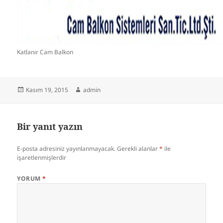
Katlanır Cam Balkon
Yayın
Yazar
Kasım 19, 2015
admin
tarihi
Bir yanıt yazın
E-posta adresiniz yayınlanmayacak.
Gerekli alanlar
*
ile
işaretlenmişlerdir
YORUM
*